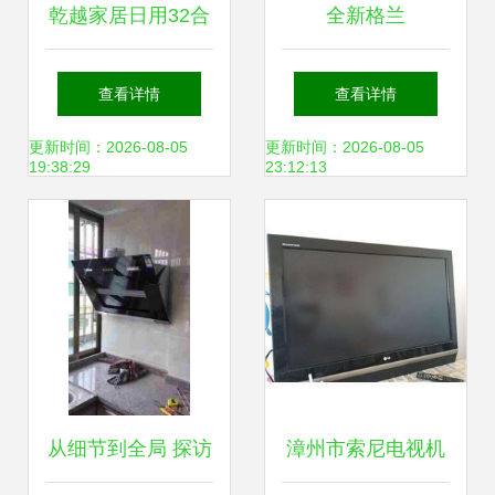
乾越家居日用32合
全新格兰
一多功能螺丝刀测
G70F20CN2L-
查看详情
查看详情
评 简单实用，家庭
B8H(BO)微波炉仅
更新时间：2026-08-05
更新时间：2026-08-05
19:38:29
23:12:13
维修好帮手
售599元 厨房新选
择，北海独家现货
从细节到全局 探访
漳州市索尼电视机