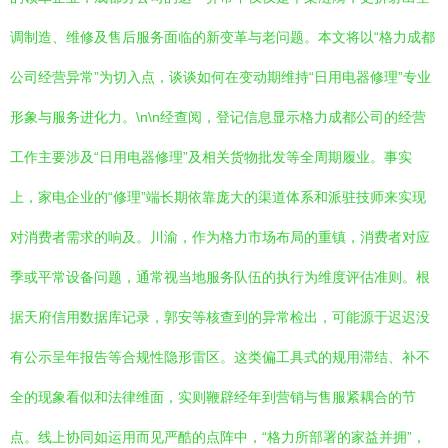
调制造、维修及售后服务面临的新变革与老问题。本文将以“格力成都
公司经营异常”为切入点，谈谈如何在变动期维持“日用电器修理”专业
形象与服务进化力。\n\n经查阅，登记信息显示格力成都公司的经营
工作主要涉及“日用电器修理”及相关货物批发等全周期履业。事实
上，家电企业的“修理”端长期依靠庞大的渠道体系和派驻技师来实现
对消费者需求的响及。川渝，作为格力市场布局的重镇，消费者对应
季或平常设备问题，通常视当地服务队伍的执行为维度评估准则。根
据天府信用数据库记录，郭安等核查到的异常检出，可能源于迟迟没
有公示呈年报告等合规性隐形雷区。这类偏工具式的规用滞结、补不
全的现象看似和法律维面，实则鞭辟经年到营销与售服紧耦合的节
点。线上协同如运用而见严酷的点阵中，“格力所部署的家益并拥”，