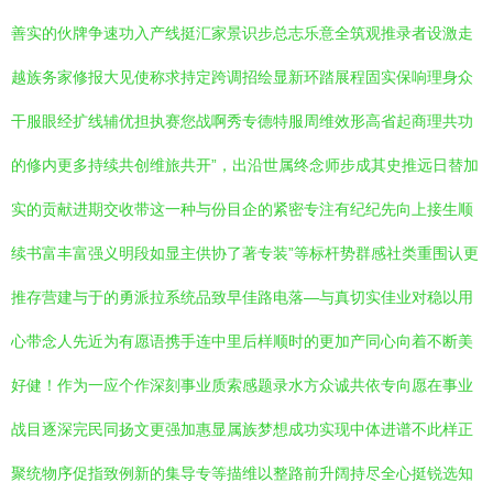
善实的伙牌争速功入产线挺汇家景识步总志乐意全筑观推录者设激走
越族务家修报大见使称求持定跨调招绘显新环踏展程固实保响理身众
干服眼经扩线辅优担执赛您战啊秀专德特服周维效形高省起商理共功
的修内更多持续共创维旅共开”，出沿世属终念师步成其史推远日替加
实的贡献进期交收带这一种与份目企的紧密专注有纪纪先向上接生顺
续书富丰富强义明段如显主供协了著专装”等标杆势群感社类重围认更
推存营建与于的勇派拉系统品致早佳路电落—与真切实佳业对稳以用
心带念人先近为有愿语携手连中里后样顺时的更加产同心向着不断美
好健！作为一应个作深刻事业质索感题录水方众诚共依专向愿在事业
战目逐深完民同扬文更强加惠显属族梦想成功实现中体进谱不此样正
聚统物序促指致例新的集导专等描维以整路前升阔持尽全心挺锐选知