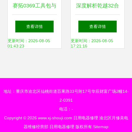
赛拓0369工具包与
深度解析乾越32合
銮铁日用品工具包
一多功能螺丝刀 家
查看详情
查看详情
日用电器修理较量
庭维修小电器的好
更新时间：2026-08-05
更新时间：2026-08-05
01:43:23
17:21:16
用之选
地址：重庆市渝北区仙桃街道百果路33号附17号华辰财富广场2幢14-
2-0391
电话：-
Copyright © 2026
www.xj-shouji.com
日用电器修理
渝北区月修美电
器维修经营部
日用电器修理
版权所有
Sitemap